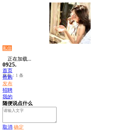
私信
正在加载...
0925.
首页
发布：1 条
抢购
发布
招聘
我的
随便说点什么
取消
确定