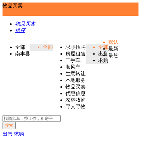
物品买卖
物品买卖
排序
默认
全部
全部
求职招聘
全部
最新
南丰县
房屋租售
出售
最热
二手车
求购
顺风车
生意转让
本地服务
物品买卖
优惠信息
农林牧渔
寻人寻物
搜索
出售
求购