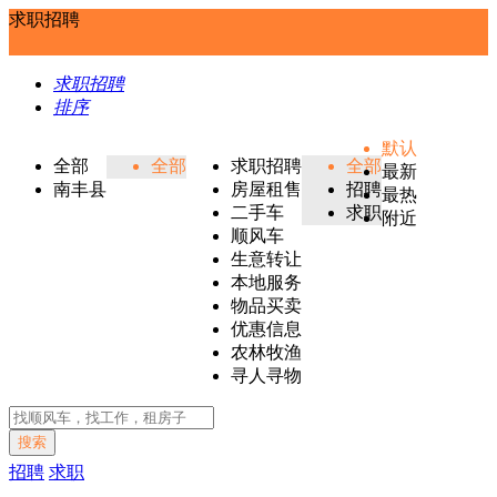
求职招聘
求职招聘
排序
默认
全部
全部
求职招聘
全部
最新
南丰县
房屋租售
招聘
最热
二手车
求职
附近
顺风车
生意转让
本地服务
物品买卖
优惠信息
农林牧渔
寻人寻物
搜索
招聘
求职