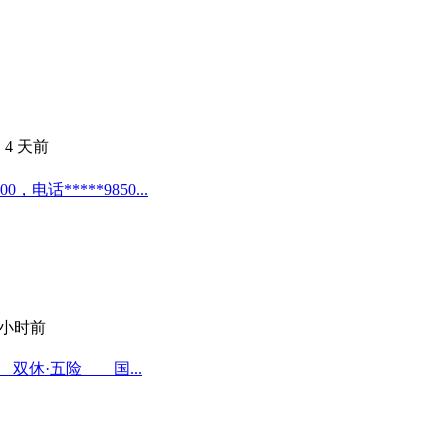
·
4 天前
*****9850...
4 小时前
双休·五险 国...