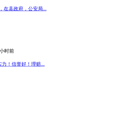
在县政府，公安局...
4 小时前
力！信誉好！理赔...