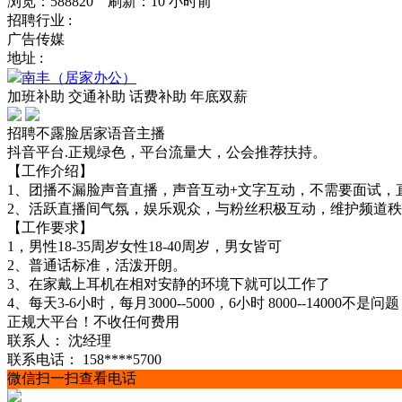
浏览：588820 刷新：
10 小时前
招聘行业 :
广告传媒
地址 :
南丰（居家办公）
加班补助
交通补助
话费补助
年底双薪
招聘不露脸居家语音主播
抖音平台.正规绿色，平台流量大，公会推荐扶持。
【工作介绍】
1、团播不漏脸声音直播，声音互动+文字互动，不需要面试
2、活跃直播间气氛，娱乐观众，与粉丝积极互动，维护频道
【工作要求】
1，男性18-35周岁女性18-40周岁，男女皆可
2、普通话标准，活泼开朗。
3、在家戴上耳机在相对安静的环境下就可以工作了
4、每天3-6小时，每月3000--5000，6小时 8000--14
正规大平台！不收任何费用
联系人：
沈经理
联系电话：
158****5700
微信扫一扫查看电话