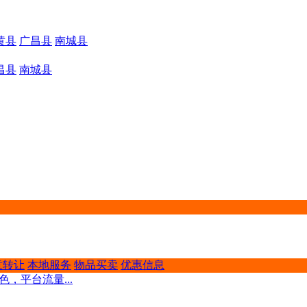
黄县
广昌县
南城县
昌县
南城县
意转让
本地服务
物品买卖
优惠信息
，平台流量...