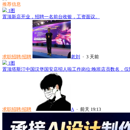
推荐信息
1图
置顶
新店开业，招聘一名前台收银，工资面议。
求职招聘/招聘
老刘
·
3 天前
1图
置顶
塔斯汀中国汉堡国安店招人啦工作岗位:晚班店员数名，仅限
求职招聘/招聘
A
·
前天 19:13