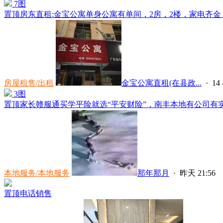
7图
置顶
房东直租:金宝公寓单身公寓有单间，2房，2楼，家电齐金，
房屋租售/出租
金宝公寓直租(在县政...
·
1
3图
置顶
家长赣服通买学平险就选“平安财险”，南丰本地有公司有实
本地服务/本地服务
那年那月
·
昨天 21:56
置顶
电话销售