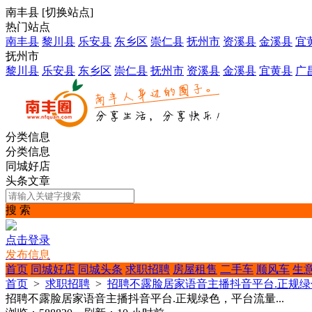
南丰县
[
切换站点
]
热门站点
南丰县
黎川县
乐安县
东乡区
崇仁县
抚州市
资溪县
金溪县
宜
抚州市
黎川县
乐安县
东乡区
崇仁县
抚州市
资溪县
金溪县
宜黄县
广
分类信息
分类信息
同城好店
头条文章
搜 索
点击登录
发布信息
首页
同城好店
同城头条
求职招聘
房屋租售
二手车
顺风车
生
首页
>
求职招聘
>
招聘不露脸居家语音主播抖音平台.正规绿色
招聘不露脸居家语音主播抖音平台.正规绿色，平台流量...