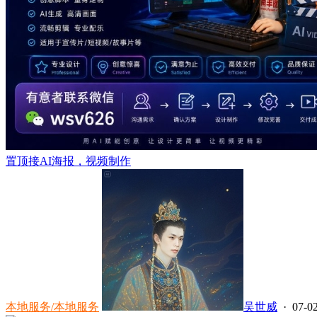
置顶
接AI海报，视频制作
本地服务/本地服务
吴世威
· 07-02