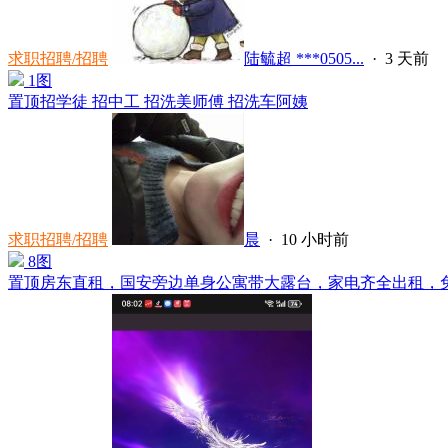
求职招聘/招聘
陆毓超 ***0505...
·
3 天前
1图
置顶
招学徒 招中工 招洗美师傅 招洗车阿姨
求职招聘/招聘
晨
·
10 小时前
8图
置顶
房东直租，国安旁边单身公寓带大露台，家电齐全出租，免中