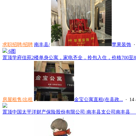
求职招聘/招聘
南丰县/
苹果装饰
6图
置顶
学府佳苑2楼单身公寓，家电齐全，拎包入住，价格700至800，电话
房屋租售/出租
金宝公寓直租(在县政...
·
1
置顶
中国太平洋财产保险股份有限公司·南丰县支公司南丰县 