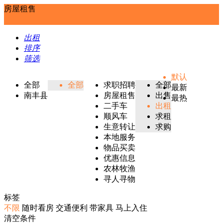
房屋租售
出租
排序
筛选
默认
全部
全部
求职招聘
全部
最新
南丰县
房屋租售
出售
最热
二手车
出租
顺风车
求租
生意转让
求购
本地服务
物品买卖
优惠信息
农林牧渔
寻人寻物
标签
不限
随时看房
交通便利
带家具
马上入住
清空条件