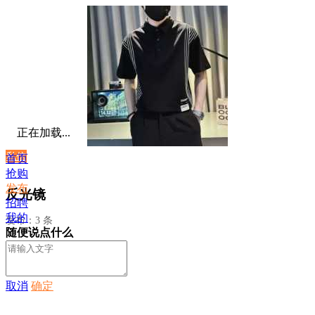
正在加载...
私信
首页
抢购
发布
反光镜
招聘
我的
发布：3 条
随便说点什么
取消
确定