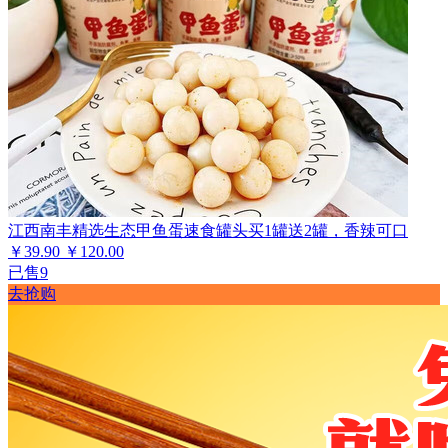
江西南丰精选生态甲鱼蛋速食罐头买1罐送2罐，香辣可口
￥39.90
￥120.00
已售9
去抢购