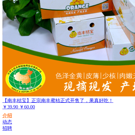
【南丰桔宝】正宗南丰蜜桔正式开售了，果真好吃！
￥
39.90
￥60.00
介绍
动态
招聘