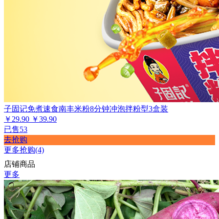
子固记免煮速食南丰米粉8分钟冲泡拌粉型3盒装
￥29.90
￥39.90
已售53
去抢购
更多抢购(4)
店铺商品
更多