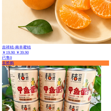
吉祥桔·南丰蜜桔
￥19.90
￥39.90
已售0
去抢购