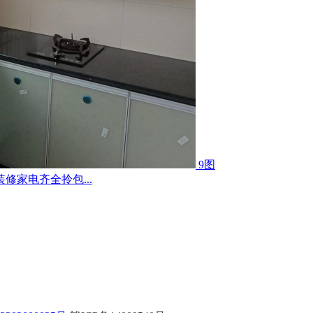
9图
家电齐全拎包...