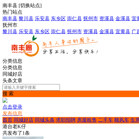
南丰县
[
切换站点
]
热门站点
南丰县
黎川县
乐安县
东乡区
崇仁县
抚州市
资溪县
金溪县
宜
抚州市
黎川县
乐安县
东乡区
崇仁县
抚州市
资溪县
金溪县
宜黄县
广
分类信息
分类信息
同城好店
头条文章
搜 索
点击登录
发布信息
首页
同城好店
同城头条
求职招聘
房屋租售
二手车
顺风车
生
港台老K仔
共发布了
1
条