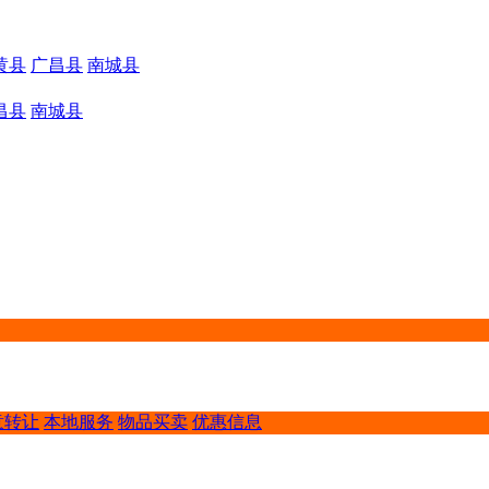
黄县
广昌县
南城县
昌县
南城县
意转让
本地服务
物品买卖
优惠信息