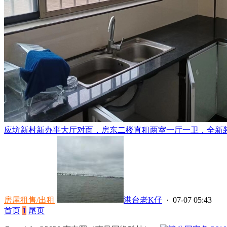
应坊新村新办事大厅对面，房东二楼直租两室一厅一卫，全新装修
房屋租售/出租
港台老K仔
· 07-07 05:43
首页
1
尾页