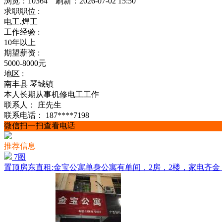
浏览：10364 刷新：2026-07-02 15:50
求职职位 :
电工,焊工
工作经验 :
10年以上
期望薪资 :
5000-8000元
地区 :
南丰县 琴城镇
本人长期从事机修电工工作
联系人：
庄先生
联系电话：
187****7198
微信扫一扫查看电话
推荐信息
7图
置顶
房东直租:金宝公寓单身公寓有单间，2房，2楼，家电齐金，