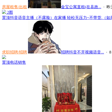
房屋租售/出租
金宝公寓直租(在县政...
·
昨天
2图
置顶
抖音语音主播（不露脸）在家播 轻松无压力~不带货.（如果
求职招聘/招聘
招聘抖音不开视频语音...
·
置顶
电话销售