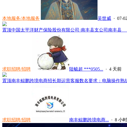
本地服务/本地服务
吴世威
· 07-02
置顶
中国太平洋财产保险股份有限公司·南丰县支公司南丰县 
求职招聘/招聘
陆毓超 ***0505...
·
4 天前
置顶
南丰鲲鹏跨境电商招长期运营客服数名要求：电脑操作熟练，
求职招聘/招聘
南丰鲲鹏跨境电商...
·
8 小