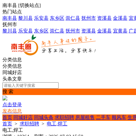
南丰县
[
切换站点
]
热门站点
南丰县
黎川县
乐安县
东乡区
崇仁县
抚州市
资溪县
金溪县
宜
抚州市
黎川县
乐安县
东乡区
崇仁县
抚州市
资溪县
金溪县
宜黄县
广
分类信息
分类信息
同城好店
头条文章
搜 索
点击登录
发布信息
首页
同城好店
同城头条
求职招聘
房屋租售
二手车
顺风车
生
首页
>
求职招聘
>
电工,焊工
电工,焊工