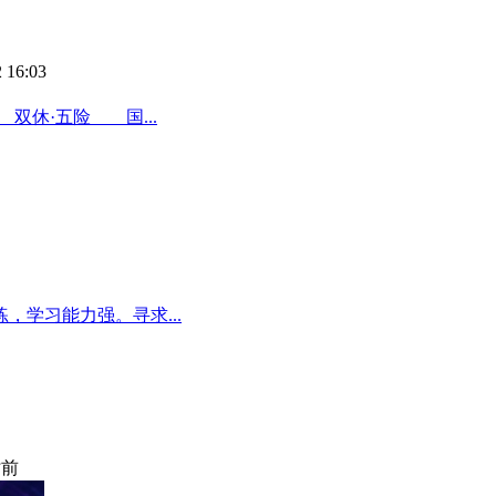
 16:03
双休·五险 国...
学习能力强。寻求...
时前