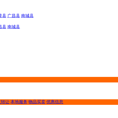
黄县
广昌县
南城县
昌县
南城县
意转让
本地服务
物品买卖
优惠信息