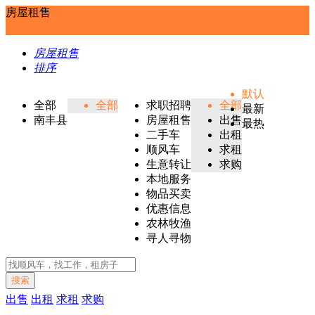
房屋租售
房屋租售
排序
默认
全部
全部
求职招聘
全部
最新
南丰县
房屋租售
出售
最热
二手车
出租
顺风车
求租
生意转让
求购
本地服务
物品买卖
优惠信息
农林牧渔
寻人寻物
搜索
出售
出租
求租
求购