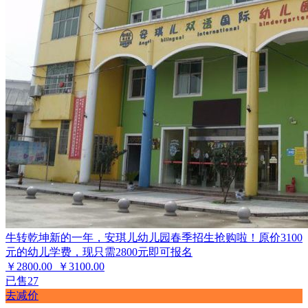
牛转乾坤新的一年，安琪儿幼儿园春季招生抢购啦！原价3100
元的幼儿学费，现只需2800元即可报名
￥2800.00
￥3100.00
已售27
去减价