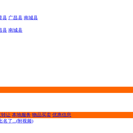
黄县
广昌县
南城县
昌县
南城县
意转让
本地服务
物品买卖
优惠信息
...(附视频)