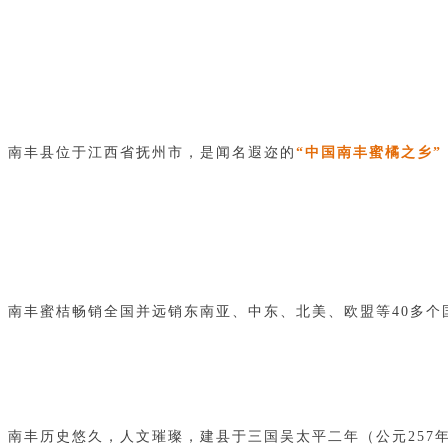
南丰县位于江西省抚州市，是闻名遐迩的
“中国南丰蜜橘之乡”
南丰蜜桔畅销全国并远销东南亚、中东、北美、欧盟等40多个
南丰历史悠久，人文璀璨，建县于三国吴太平二年（公元257