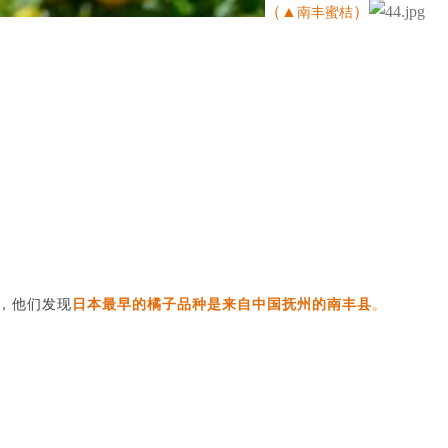
（▲
）
南丰蜜桔
，他们发现
日本最早的橘子品
种是来自
中国抚州的南
丰县
。