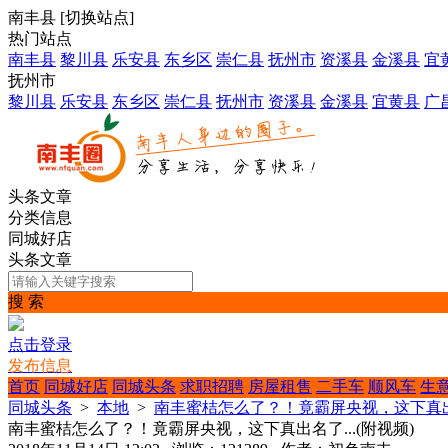
南丰县
[
切换站点
]
热门站点
南丰县
黎川县
乐安县
东乡区
崇仁县
抚州市
资溪县
金溪县
宜
抚州市
黎川县
乐安县
东乡区
崇仁县
抚州市
资溪县
金溪县
宜黄县
广
头条文章
分类信息
同城好店
头条文章
搜 索
点击登录
发布信息
首页
同城好店
同城头条
求职招聘
房屋租售
二手车
顺风车
生
同城头条
>
本地
>
南丰蜜桔怎么了？！竟霸屏央视，这下真出名了
南丰蜜桔怎么了？！竟霸屏央视，这下真出名了...(附视频)