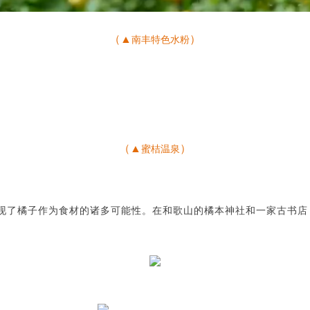
（▲
）
南丰特色水粉
（▲
）
蜜桔温泉
现了橘子作为食材的诸多可能性。在和歌山的橘本神社和一家古书店