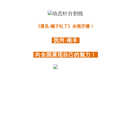
《遇见·橘子红了》央视开播！ 
 抚州·南丰 
 向全国展现自己的魅力！ 