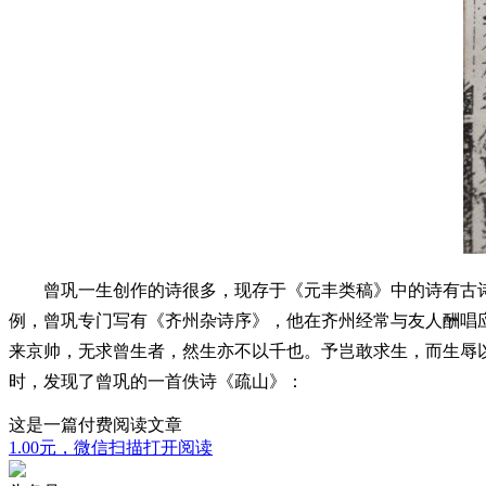
曾巩一生创作的诗很多，现存于《元丰类稿》中的诗有古诗五卷
例，曾巩专门写有《齐州杂诗序》，他在齐州经常与友人酬唱应
来京帅，无求曾生者，然生亦不以千也。予岂敢求生，而生辱
时，发现了曾巩的一首佚诗《疏山》：
这是一篇付费阅读文章
1.00元，微信扫描打开阅读