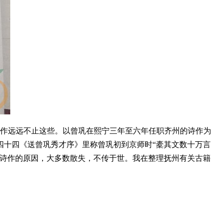
诗作远远不止这些。以曾巩在熙宁三年至六年任职齐州的诗作为
四十四《送曾巩秀才序》里称曾巩初到京师时“橐其文数十万言
其诗作的原因，大多数散失，不传于世。我在整理抚州有关古籍