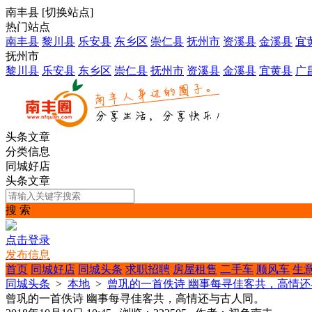
南丰县
[
切换站点
]
热门站点
南丰县
黎川县
乐安县
东乡区
崇仁县
抚州市
资溪县
金溪县
宜
抚州市
黎川县
乐安县
东乡区
崇仁县
抚州市
资溪县
金溪县
宜黄县
广
头条文章
分类信息
同城好店
头条文章
搜 索
点击登录
发布信息
首页
同城好店
同城头条
求职招聘
房屋租售
二手车
顺风车
生
同城头条
>
本地
>
曾巩的一首佚诗 幽事每寻佳客共，高情
曾巩的一首佚诗 幽事每寻佳客共，高情还与古人同。