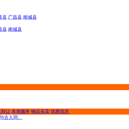
黄县
广昌县
南城县
昌县
南城县
意转让
本地服务
物品买卖
优惠信息
还与古人同。