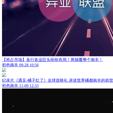
【抢占市场】各行各业巨头纷纷布局！将颠覆整个南丰！
初色南丰
09-28 10:56
纪录片《遇见·橘子红了》全球首映礼 讲述世界橘都南丰的前
初色南丰
11-09 12:33