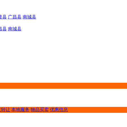
黄县
广昌县
南城县
昌县
南城县
意转让
本地服务
物品买卖
优惠信息