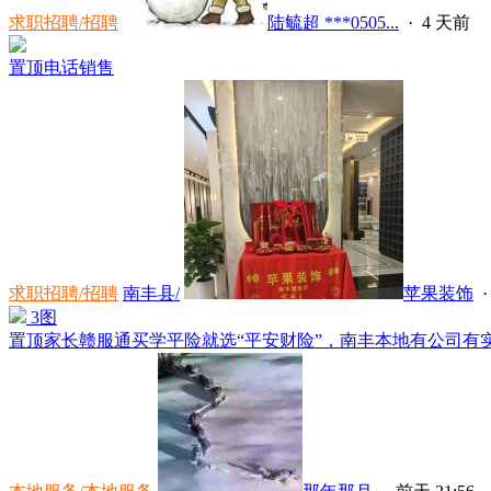
求职招聘/招聘
陆毓超 ***0505...
·
4 天前
置顶
电话销售
求职招聘/招聘
南丰县/
苹果装饰
3图
置顶
家长赣服通买学平险就选“平安财险”，南丰本地有公司有实