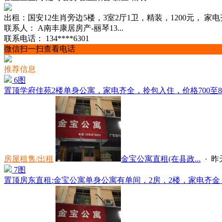
出租：国安12生肖旁边5楼，3室2厅1卫，精装，1200元， 
联系人：
A南丰康居房产-丽琴13...
联系电话：
134****6301
微信扫一扫查看电话
推荐信息
6图
置顶
学府佳苑2楼单身公寓，家电齐全，拎包入住，价格700至800，电话
房屋租售/出租
金宝公寓直租(在县政...
·
昨天
7图
置顶
房东直租:金宝公寓单身公寓有单间，2房，2楼，家电齐金，