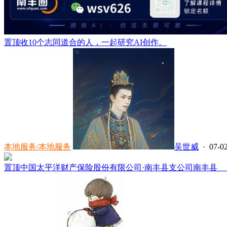
置顶
收10个志同道合的人，一起研究AI创作。
本地服务/本地服务
吴世威
· 07-02
置顶
中国太平洋财产保险股份有限公司·南丰县支公司南丰县 