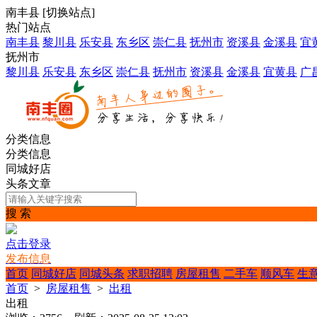
南丰县
[
切换站点
]
热门站点
南丰县
黎川县
乐安县
东乡区
崇仁县
抚州市
资溪县
金溪县
宜
抚州市
黎川县
乐安县
东乡区
崇仁县
抚州市
资溪县
金溪县
宜黄县
广
分类信息
分类信息
同城好店
头条文章
搜 索
点击登录
发布信息
首页
同城好店
同城头条
求职招聘
房屋租售
二手车
顺风车
生
首页
>
房屋租售
>
出租
出租