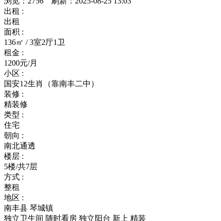
浏览：2756 刷新：2025-08-25 13:03
出租 :
出租
面积 :
136㎡ / 3室2厅1卫
租金 :
1200元/月
小区 :
国安12生肖（靠南丰二中）
装修 :
精装修
类型 :
住宅
朝向 :
南北通透
楼层 :
5楼/共7层
方式 :
整租
地区 :
南丰县 琴城镇
独立卫生间
随时看房
独立阳台
新上
精装