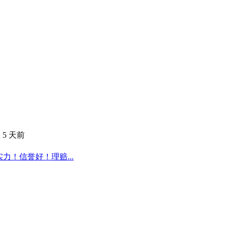
·
5 天前
力！信誉好！理赔...