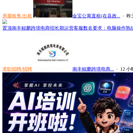
房屋租售/出租
金宝公寓直租(在县政...
·
昨天
置顶
南丰鲲鹏跨境电商招长期运营客服数名要求：电脑操作熟练，
求职招聘/招聘
南丰鲲鹏跨境电商...
·
12 