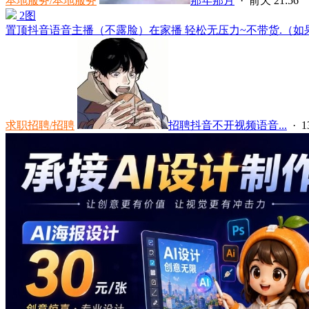
本地服务/本地服务
那年那月
·
前天 21:56
2图
置顶
抖音语音主播（不露脸）在家播 轻松无压力~不带货.（如果
求职招聘/招聘
招聘抖音不开视频语音...
·