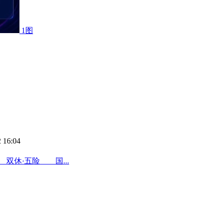
1图
 16:04
双休·五险 国...