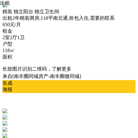
出租
精装
独立阳台
独立卫生间
出租
2年精装两房,118平南北通,拎包入住,需要的联系
650元/月
租金
2室2厅1卫
户型
118㎡
面积
长按图片识别二维码，了解更多
来自[南丰圈同城房产-南丰圈微同城]
生成
海报