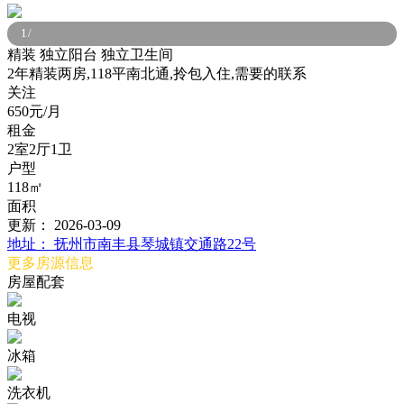
1
/
精装
独立阳台
独立卫生间
2年精装两房,118平南北通,拎包入住,需要的联系
关注
650元/月
租金
2室2厅1卫
户型
118㎡
面积
更新：
2026-03-09
地址：
抚州市南丰县琴城镇交通路22号
更多房源信息
房屋配套
电视
冰箱
洗衣机