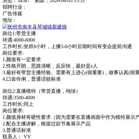
浏览：34587 刷新：2026-06-05 13:31
招聘行业 :
广告传媒
地址 :
抚州市南丰县琴城镇新建路
岗位1:带货主播
待遇:4000-6000
工作时长:坐班8小时，上播5-6小时后期时间有变会提前沟通
岗位要求:
1.颜值有一定要求
2.性格开朗，思路清晰，反应快，最好是e人
3.最好有带货主播经验。需要有上进心(很重要)，做事认真(
4.口齿伶俐，普通话较标准
岗位2:直播模特（带货直播，纯绿）
待遇:3500-4000
工作时长:同上
岗位要求:
1.颜值身材有硬性要求（因为需要在直播画面中作为模特展示
2.配合主播讲解，根据过款节奏展示产品
3.普通话标准
联系人：
VV