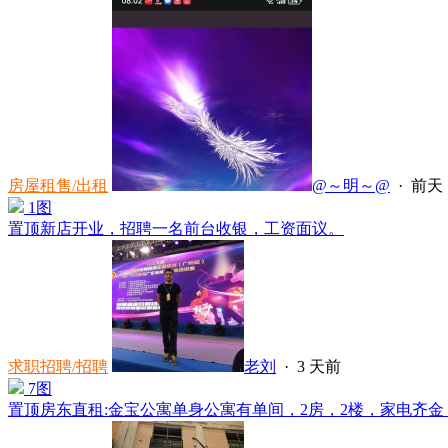
房屋租售/出租
@～明～@
·
前天 1
1图
置顶
新店开业，招聘一名前台收银，工资面议。
求职招聘/招聘
老刘
·
3 天前
7图
置顶
房东直租:金宝公寓单身公寓有单间，2房，2楼，家电齐金，