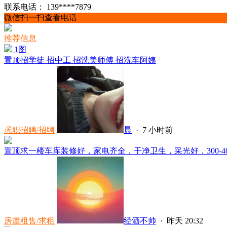
联系电话：
139****7879
微信扫一扫查看电话
推荐信息
1图
置顶
招学徒 招中工 招洗美师傅 招洗车阿姨
求职招聘/招聘
晨
·
7 小时前
置顶
求一楼车库装修好，家电齐全，干净卫生，采光好，300-400.
房屋租售/求租
经酒不帅
·
昨天 20:32