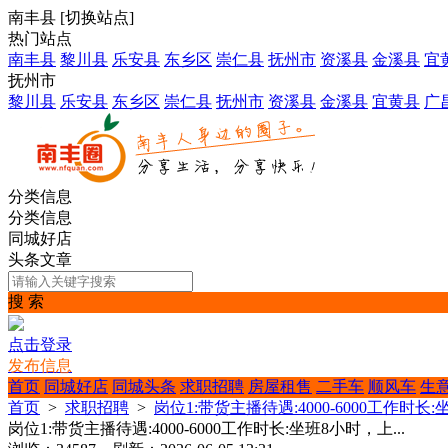
南丰县
[
切换站点
]
热门站点
南丰县
黎川县
乐安县
东乡区
崇仁县
抚州市
资溪县
金溪县
宜
抚州市
黎川县
乐安县
东乡区
崇仁县
抚州市
资溪县
金溪县
宜黄县
广
分类信息
分类信息
同城好店
头条文章
搜 索
点击登录
发布信息
首页
同城好店
同城头条
求职招聘
房屋租售
二手车
顺风车
生
首页
>
求职招聘
>
岗位1:带货主播待遇:4000-6000工作时长:
岗位1:带货主播待遇:4000-6000工作时长:坐班8小时，上...