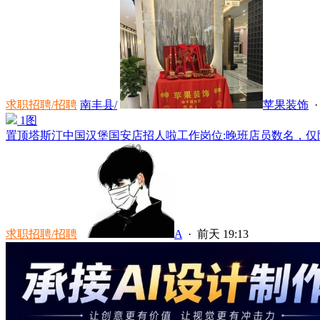
求职招聘/招聘
南丰县/
苹果装饰
1图
置顶
塔斯汀中国汉堡国安店招人啦工作岗位:晚班店员数名，仅限
求职招聘/招聘
A
·
前天 19:13