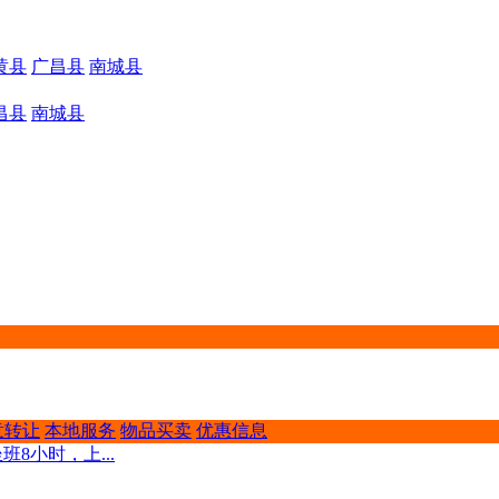
黄县
广昌县
南城县
昌县
南城县
意转让
本地服务
物品买卖
优惠信息
坐班8小时，上...