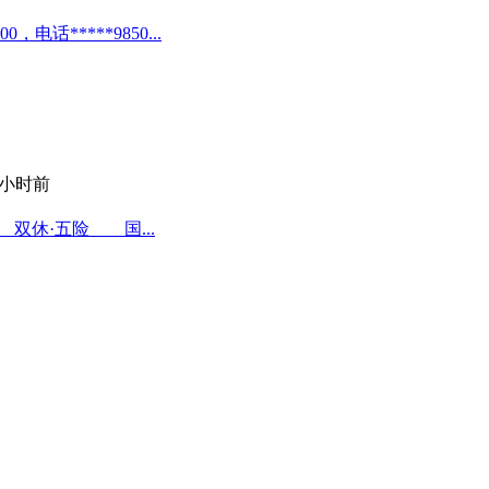
*****9850...
1 小时前
双休·五险 国...