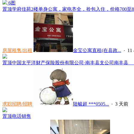
6图
置顶
学府佳苑2楼单身公寓，家电齐全，拎包入住，价格700至800，电话
房屋租售/出租
金宝公寓直租(在县政...
·
1
置顶
中国太平洋财产保险股份有限公司·南丰县支公司南丰县 
求职招聘/招聘
陆毓超 ***0505...
·
3 天前
置顶
电话销售