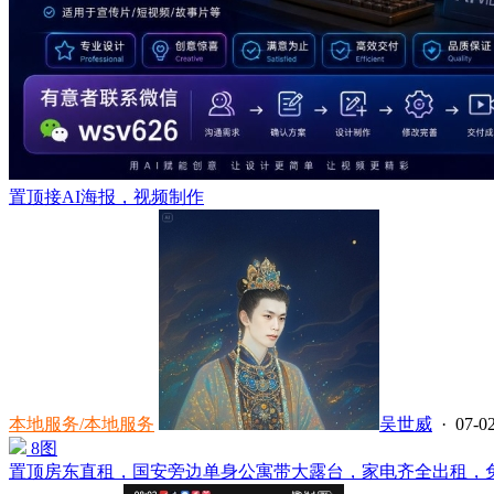
置顶
接AI海报，视频制作
本地服务/本地服务
吴世威
· 07-02
8图
置顶
房东直租，国安旁边单身公寓带大露台，家电齐全出租，免中