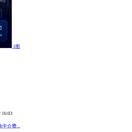
1图
 16:03
介费...