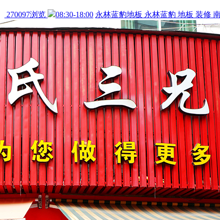
270097浏览
08:30-18:00
永林蓝豹地板
永林蓝豹
地板
装修