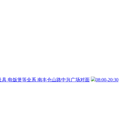
灶具
电饭煲等全系
南丰仓山路中兴广场对面
08:00-20:30