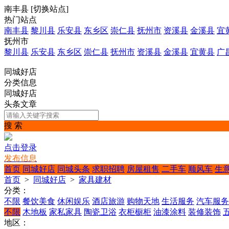
南丰县
[
切换站点
]
热门站点
南丰县
黎川县
乐安县
东乡区
崇仁县
抚州市
资溪县
金溪县
宜
抚州市
黎川县
乐安县
东乡区
崇仁县
抚州市
资溪县
金溪县
宜黄县
广
同城好店
分类信息
同城好店
头条文章
搜 索
点击登录
发布信息
首页
同城好店
同城头条
求职招聘
房屋租售
二手车
顺风车
生
首页
>
同城好店
>
家具建材
分类：
不限
餐饮美食
休闲娱乐
酒店旅游
购物天地
生活服务
汽车服务
不限
木地板
家私家具
陶瓷卫浴
衣柜橱柜
油漆涂料
装修装饰
地区：