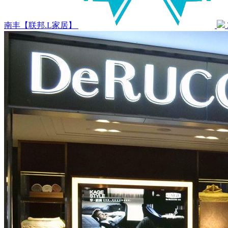
南丰【联邦.L家居】