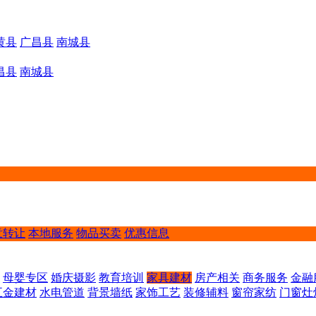
黄县
广昌县
南城县
昌县
南城县
意转让
本地服务
物品买卖
优惠信息
母婴专区
婚庆摄影
教育培训
家具建材
房产相关
商务服务
金融
五金建材
水电管道
背景墙纸
家饰工艺
装修辅料
窗帘家纺
门窗灶