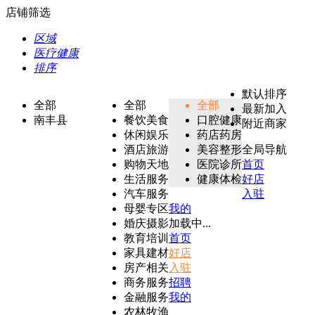
店铺筛选
区域
医疗健康
排序
默认排序
全部
全部
全部
最新加入
南丰县
餐饮美食
口腔健康
附近商家
休闲娱乐
药店药房
酒店旅游
美容整形
全局导航
购物天地
医院诊所
首页
生活服务
健康体检
好店
汽车服务
入驻
母婴专区
我的
婚庆摄影
加载中...
教育培训
首页
家具建材
好店
房产相关
入驻
商务服务
招聘
金融服务
我的
农林牧渔