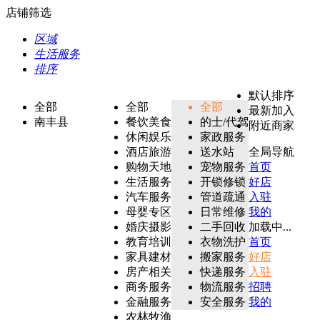
店铺筛选
区域
生活服务
排序
默认排序
全部
全部
全部
最新加入
南丰县
餐饮美食
的士/代驾
附近商家
休闲娱乐
家政服务
酒店旅游
送水站
全局导航
购物天地
宠物服务
首页
生活服务
开锁修锁
好店
汽车服务
管道疏通
入驻
母婴专区
日常维修
我的
婚庆摄影
二手回收
加载中...
教育培训
衣物洗护
首页
家具建材
搬家服务
好店
房产相关
快递服务
入驻
商务服务
物流服务
招聘
金融服务
安全服务
我的
农林牧渔