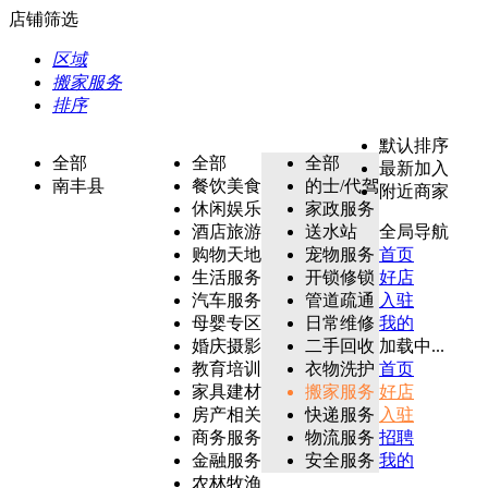
店铺筛选
区域
搬家服务
排序
默认排序
全部
全部
全部
最新加入
南丰县
餐饮美食
的士/代驾
附近商家
休闲娱乐
家政服务
酒店旅游
送水站
全局导航
购物天地
宠物服务
首页
生活服务
开锁修锁
好店
汽车服务
管道疏通
入驻
母婴专区
日常维修
我的
婚庆摄影
二手回收
加载中...
教育培训
衣物洗护
首页
家具建材
搬家服务
好店
房产相关
快递服务
入驻
商务服务
物流服务
招聘
金融服务
安全服务
我的
农林牧渔