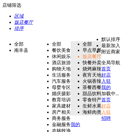
店铺筛选
区域
饭店餐厅
排序
默认排序
全部
全部
全部
最新加入
南丰县
餐饮美食
早点早餐
附近商家
休闲娱乐
饭店餐厅
酒店旅游
快餐外卖
全局导航
购物天地
烧烤麻辣
首页
生活服务
夜宵天地
好店
汽车服务
火锅香辣
入驻
母婴专区
茶餐西餐
我的
婚庆摄影
甜品饮料
加载中...
教育培训
零食特产
首页
家具建材
生鲜水果
好店
房产相关
海鲜肉类
入驻
商务服务
招聘
金融服务
我的
农林牧渔